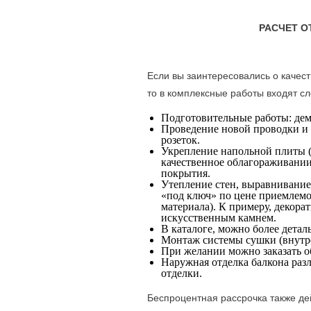
РАСЧЕТ О
Если вы заинтересовались о качес
то в комплексные работы входят с
Подготовительные работы: дем
Проведение новой проводки и
розеток.
Укрепление напольной плиты (
качественное облагораживани
покрытия.
Утепление стен, выравнивание
«под ключ» по цене приемлемо
материала). К примеру, декор
искусственным камнем.
В каталоге, можно более детал
Монтаж системы сушки (внутр
При желании можно заказать о
Наружная отделка балкона ра
отделки.
Беспроцентная рассрочка также дей