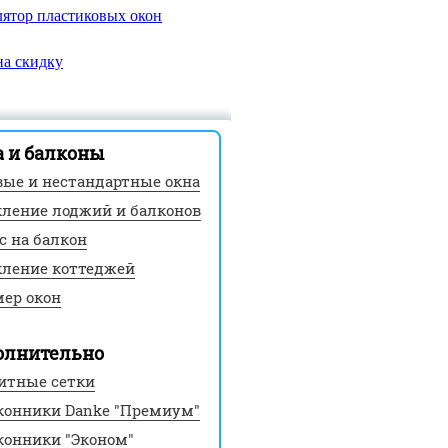
 и балконы
вые и нестандартные окна
кление лоджий и балконов
с на балкон
кление коттеджей
мер окон
олнительно
итные сетки
конники Danke "Премиум"
конники "Эконом"