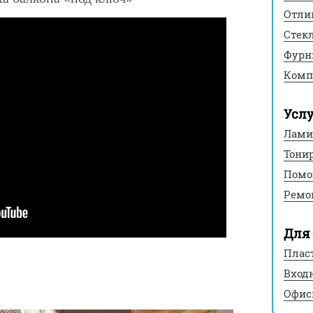
Отли
Стек
Фурн
Комп
Усл
Лами
Тони
Помо
Ремо
Для 
Плас
Вход
Офис