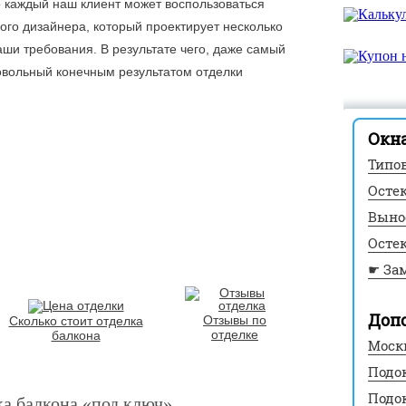
о каждый наш клиент может воспользоваться
го дизайнера, который проектирует несколько
аши требования. В результате чего, даже самый
овольный конечным результатом отделки
Окна
Типо
Осте
Выно
Осте
☛ За
Доп
Отзывы по
Сколько стоит отделка
отделке
балкона
Моск
Подо
Подо
ка балкона «под ключ»