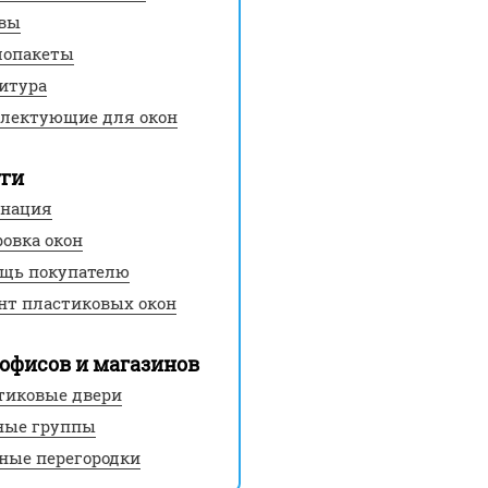
вы
лопакеты
итура
лектующие для окон
уги
нация
ровка окон
щь покупателю
нт пластиковых окон
офисов и магазинов
тиковые двери
ные группы
ные перегородки